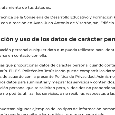
tratamiento de tus datos es:
Técnica de la Consejería de Desarrollo Educativo y Formación P
con dirección en Avda. Juan Antonio de Vizarrón, s/n, Edificio T
ación y uso de los datos de carácter pe
ación personal cualquier dato que pueda utilizarse para ident
erse en contacto con ella.
as que proporcionar datos de carácter personal cuando contact
arín. El I.E.S. Politécnico Jesús Marín puede compartir los dato
los de acuerdo con la presente Política de Privacidad. Asimism
os datos para suministrar y mejorar los servicios y contenidos
rmación personal que te soliciten pero, si decides no proporcion
 no podrás utilizar los servicios, o no recibirás respuestas a l
uestran algunos ejemplos de los tipos de información personal
arín puede recopilar y los posibles usos que puede darle: