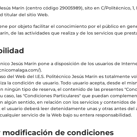
o Jesús Marín (centro código 29005989), sito en C/Politécnico, 1,
d titular del sitio Web.
ne por objeto facilitar el conocimiento por el público en genera
rín, de las actividades que realiza y de los servicios que prest
bilidad
técnico Jesús Marín pone a disposición de los usuarios de Intern
ecnicomalaga.com/).
uso del Web del I.E.S. Politécnico Jesús Marín es totalmente vo
aliza la condición de usuario. Todo usuario acepta, desde el 
in ningún tipo de reserva, el contenido de las presentes "Con
su caso, las "Condiciones Particulares" que puedan complementar
n algún sentido, en relación con los servicios y contenidos de
 el usuario deberá leer detenidamente unas y otras antes del 
 cualquier servicio de la Web bajo su entera responsabilidad.
 y modificación de condiciones