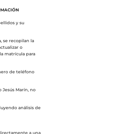
RMACIÓN
ellidos y su
 se recopilan la
ctualizar o
la matrícula para
mero de teléfono
o Jesús Marín, no
luyendo análisis de
 directamente a una