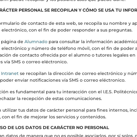
RÁCTER PERSONAL SE RECOPILAN Y CÓMO SE USA TU INFO
formulario de contacto de esta web, se recopila su nombre y ap
 electrónico, con el fin de poder responder a sus preguntas.
a página de
Alumnado
para consultar la información académica,
 electrónico y número de teléfono móvil, con el fin de poder a
ción de contacto ofrecida por el alumno o tutores legales en 
es vía SMS o correo eléctronico.
a
Intranet
se recopilan la dirección de correo electrónico y nú
e poder enviar notificaciones vía SMS o correo eléctronico.
ón es fundamental para tu interacción con el I.E.S. Politécnic
echazar la recepción de estas comunicaciones.
tilizar tus datos de carácter personal para fines internos, inc
, con el fin de mejorar los servicios y contenidos.
USO DE LOS DATOS DE CARÁCTER NO PERSONAL
n datos de manera que no es posible asociarlos, por sí solos,