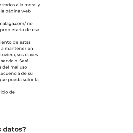
trarios a la moral y
n la página web
omalaga.com/ no
l propietario de esa
miento de estas
ga a mantener en
tuviera, sus claves
servicio. Será
s del mal uso
secuencia de su
ue pueda sufrir la
icio de
s datos?