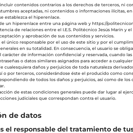
ncluir contenidos contrarios a los derechos de terceros, ni con
stumbres aceptadas, ni contenidos o informaciones ilícitas, e
se establezca el hiperenlace.
 de un hiperenlace entre una página web y https://politecnic
stencia de relaciones entre el I.E.S. Politécnico Jesús Marín y e
aceptación y aprobación de sus contenidos y servicios.
á el único responsable por el uso de este sitio y por el cumpli
enerales en su totalidad. En consecuencia, el usuario se obli
l carácter de información confidencial y reservada, cuando las 
traseñas o datos similares asignados para acceder a cualquier 
e cualesquiera daños y perjuicios de toda naturaleza derivado
 sí o por terceros, considerándose éste el producido como con
respondiendo de todos los daños y perjuicios, así como de los q
ar.
racción de estas condiciones generales puede dar lugar al ejerc
acciones judiciales que correspondan contra el usuario.
ón de datos
es el responsable del tratamiento de tu