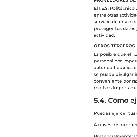
PROVEEDORES DE 
El I.E.S. Politécni
entre otras activid
servicio de envío d
proteger tus datos 
actividad.
OTROS TERCEROS
Es posible que el I.
personal por impera
autoridad pública o
se puede divulgar i
conveniente por raz
motivos importante
5.4. Cómo e
Puedes ejercer tus 
A través de interne
Presencialmente:
D