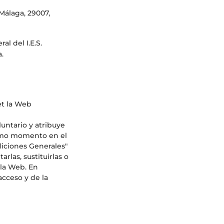
 Málaga, 29007,
l del I.E.S.
a.
et la Web
luntario y atribuye
mismo momento en el
diciones Generales"
las, sustituirlas o
 la Web. En
acceso y de la