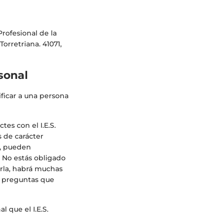
rofesional de la
orretriana. 41071,
rsonal
ificar a una persona
es con el I.E.S.
s de carácter
o, pueden
. No estás obligado
arla, habrá muchas
as preguntas que
 que el I.E.S.