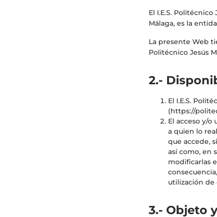
El I.E.S. Politécnic
Málaga, es la entida
La presente Web tie
Politécnico Jesús Ma
2.- Disponi
El I.E.S. Poli
(https://polit
El acceso y/o 
a quien lo re
que accede, s
así como, en 
modificarlas e
consecuencia,
utilización de
3.- Objeto