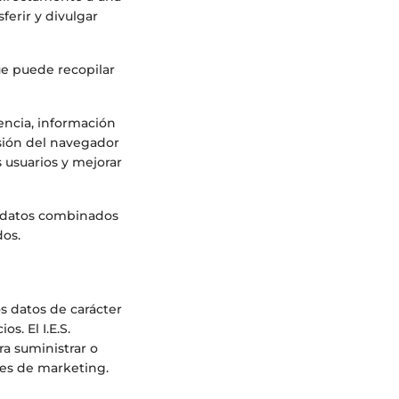
ferir y divulgar
ue puede recopilar
encia, información
sión del navegador
s usuarios y mejorar
s datos combinados
dos.
os datos de carácter
. El I.E.S.
a suministrar o
nes de marketing.