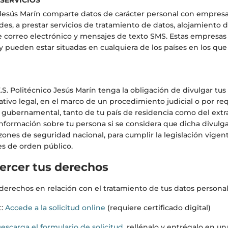
SERVICIOS
co Jesús Marín comparte datos de carácter personal con empres
ades, a prestar servicios de tratamiento de datos, alojamiento 
e correo electrónico y mensajes de texto SMS. Estas empresas
y pueden estar situadas en cualquiera de los países en los que 
E.S. Politécnico Jesús Marín tenga la obligación de divulgar tus
tivo legal, en el marco de un procedimiento judicial o por r
 gubernamental, tanto de tu país de residencia como del extr
nformación sobre tu persona si se considera que dicha divulga
ones de seguridad nacional, para cumplir la legislación vigent
s de orden público.
jercer tus derechos
derechos en relación con el tratamiento de tus datos personal
t:
Accede a la solicitud online
(requiere certificado digital)
escarga el formulario de solicitud
, rellénalo y entrégalo en u