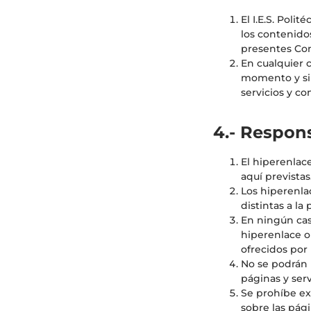
El I.E.S. Poli
los contenido
presentes Con
En cualquier c
momento y sin
servicios y co
4.- Respons
El hiperenlac
aquí previstas
Los hiperenla
distintas a la
En ningún caso
hiperenlace o
ofrecidos por
No se podrán r
páginas y ser
Se prohíbe ex
sobre las pági