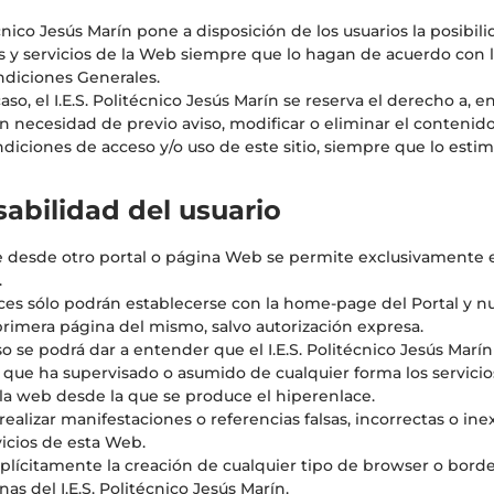
técnico Jesús Marín pone a disposición de los usuarios la posibi
s y servicios de la Web siempre que lo hagan de acuerdo con l
diciones Generales.
aso, el I.E.S. Politécnico Jesús Marín se reserva el derecho a, e
 necesidad de previo aviso, modificar o eliminar el contenido,
ndiciones de acceso y/o uso de este sitio, siempre que lo esti
abilidad del usuario
e desde otro portal o página Web se permite exclusivamente 
.
ces sólo podrán establecerse con la home-page del Portal y 
 primera página del mismo, salvo autorización expresa.
 se podrá dar a entender que el I.E.S. Politécnico Jesús Marín 
 que ha supervisado o asumido de cualquier forma los servici
 la web desde la que se produce el hiperenlace.
ealizar manifestaciones o referencias falsas, incorrectas o ine
vicios de esta Web.
plícitamente la creación de cualquier tipo de browser o bor
nas del I.E.S. Politécnico Jesús Marín.