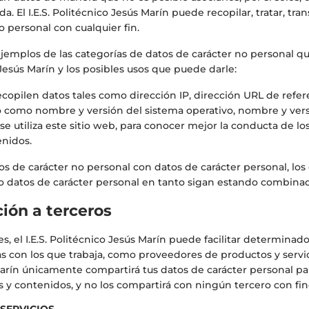
 El I.E.S. Politécnico Jesús Marín puede recopilar, tratar, trans
o personal con cualquier fin.
jemplos de las categorías de datos de carácter no personal q
o Jesús Marín y los posibles usos que puede darle:
ecopilen datos tales como dirección IP, dirección URL de refer
vo como nombre y versión del sistema operativo, nombre y ver
se utiliza este sitio web, para conocer mejor la conducta de lo
enidos.
os de carácter no personal con datos de carácter personal, lo
o datos de carácter personal en tanto sigan estando combina
ción a terceros
s, el I.E.S. Politécnico Jesús Marín puede facilitar determinad
 con los que trabaja, como proveedores de productos y servicios
arín únicamente compartirá tus datos de carácter personal par
os y contenidos, y no los compartirá con ningún tercero con fi