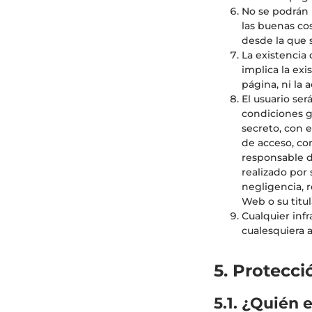
No se podrán i
las buenas co
desde la que 
La existencia
implica la exi
página, ni la 
El usuario ser
condiciones g
secreto, con e
de acceso, con
responsable d
realizado por
negligencia, 
Web o su titul
Cualquier inf
cualesquiera 
5. Protecci
5.1. ¿Quién 